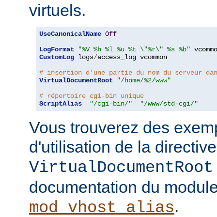
virtuels.
UseCanonicalName
Off
LogFormat
"%V %h %l %u %t \"%r\" %s %b"
CustomLog
 logs
/
access_log vcommon

# insertion d'une partie du nom du serveur da
VirtualDocumentRoot
"/home/%2/www"
# répertoire cgi-bin unique
ScriptAlias
"/cgi-bin/"
"/www/std-cgi/"
Vous trouverez des exemp
d'utilisation de la directive
VirtualDocumentRoot
documentation du modul
.
mod_vhost_alias