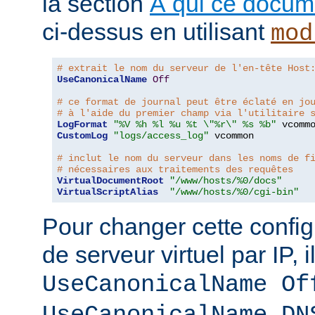
la section
À qui ce docume
ci-dessus en utilisant
mod
# extrait le nom du serveur de l'en-tête Host
UseCanonicalName
Off
# ce format de journal peut être éclaté en jo
# à l'aide du premier champ via l'utilitaire 
LogFormat
"%V %h %l %u %t \"%r\" %s %b"
CustomLog
"logs/access_log"
 vcommon

# inclut le nom du serveur dans les noms de f
# nécessaires aux traitements des requêtes
VirtualDocumentRoot
"/www/hosts/%0/docs"
VirtualScriptAlias
"/www/hosts/%0/cgi-bin"
Pour changer cette config
de serveur virtuel par IP, i
UseCanonicalName Of