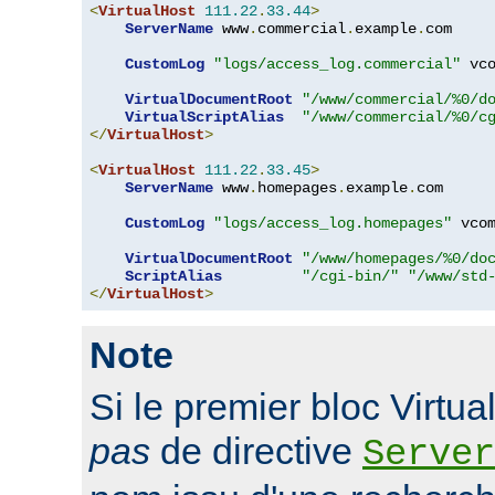
<
VirtualHost
111.22
.
33.44
>
ServerName
 www
.
commercial
.
example
.
com

CustomLog
"logs/access_log.commercial"
 vco
VirtualDocumentRoot
"/www/commercial/%0/d
VirtualScriptAlias
"/www/commercial/%0/c
</
VirtualHost
>
<
VirtualHost
111.22
.
33.45
>
ServerName
 www
.
homepages
.
example
.
com

CustomLog
"logs/access_log.homepages"
 vcom
VirtualDocumentRoot
"/www/homepages/%0/do
ScriptAlias
"/cgi-bin/"
"/www/std
</
VirtualHost
>
Note
Si le premier bloc Virtu
pas
de directive
Server