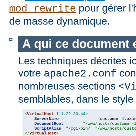
pour gérer l
mod_rewrite
de masse dynamique.
A qui ce document e
Les techniques décrites i
votre
cont
apache2.conf
nombreuses sections
<V
semblables, dans le style 
<
VirtualHost
111.22
.
33.44
>
ServerName
                 customer-1
.
exa
DocumentRoot
"/www/hosts/customer-
ScriptAlias
"/cgi-bin/"
"/www/hosts/cust
</
VirtualHost
>