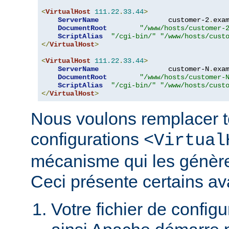
<
VirtualHost
111.22
.
33.44
>
ServerName
                 customer-2
.
exa
DocumentRoot
"/www/hosts/customer-
ScriptAlias
"/cgi-bin/"
"/www/hosts/cust
</
VirtualHost
>
<
VirtualHost
111.22
.
33.44
>
ServerName
                 customer-N
.
exa
DocumentRoot
"/www/hosts/customer-
ScriptAlias
"/cgi-bin/"
"/www/hosts/cust
</
VirtualHost
>
Nous voulons remplacer t
configurations
<Virtual
mécanisme qui les génèr
Ceci présente certains av
Votre fichier de configur