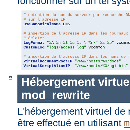
fonctionner sur un tel sys
# obtention du nom du serveur par recherche D
# sur l'adresse IP
UseCanonicalName
 DNS

# insertion de l'adresse IP dans les journaux
# éclater
LogFormat
"%A %h %l %u %t \"%r\" %s %b"
CustomLog
"logs/access_log"
 vcommon

# insertion de l'adresse IP dans les noms de 
VirtualDocumentRootIP
"/www/hosts/%0/docs"
VirtualScriptAliasIP
"/www/hosts/%0/cgi-bin"
Hébergement virtue
mod_rewrite
L'hébergement virtuel de
être effectué en utilisant
m