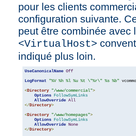
pour les clients commerci
configuration suivante. Ce
peut être combinée avec l
convent
<VirtualHost>
indiqué plus loin.
UseCanonicalName
Off
LogFormat
"%V %h %l %u %t \"%r\" %s %b"
 vcommo
<
Directory
"/www/commercial"
>
Options
FollowSymLinks
AllowOverride
All
</
Directory
>
<
Directory
"/www/homepages"
>
Options
FollowSymLinks
AllowOverride
None
</
Directory
>