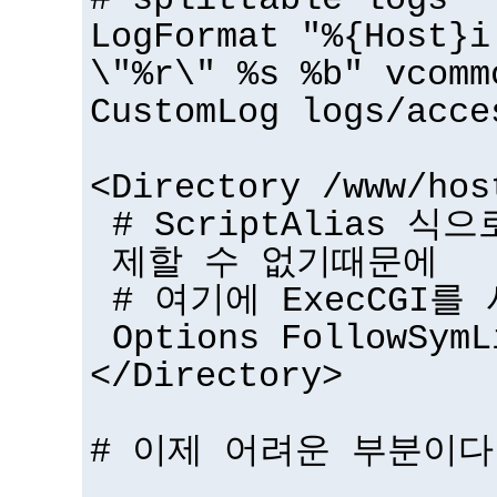
# splittable logs
LogFormat "%{Host}i
\"%r\" %s %b" vcomm
CustomLog logs/acce
<Directory /www/hos
# ScriptAlias 식
제할 수 없기때문에
# 여기에 ExecCGI를
Options FollowSymL
</Directory>
# 이제 어려운 부분이다