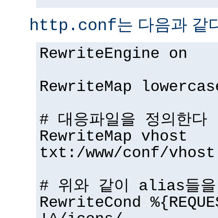
는 다음과 같다
http.conf
RewriteEngine on
RewriteMap lowercas
# 대응파일을 정의한다
RewriteMap vhost
txt:/www/conf/vhost
# 위와 같이 alias들
RewriteCond %{REQUE