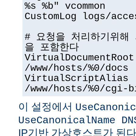
%s %b" vcommon
CustomLog logs/acce
# 요청을 처리하기위해
을 포함한다
VirtualDocumentRoot
/www/hosts/%0/docs
VirtualScriptAlias
/www/hosts/%0/cgi-b
이 설정에서
UseCanonic
UseCanonicalName DN
IP기반 가상호스트가 된다