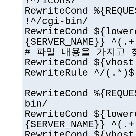
!^/icons/
RewriteCond %{REQUE
!^/cgi-bin/
RewriteCond ${lower
{SERVER_NAME}} ^(.+
# 파일 내용을 가지고 
RewriteCond ${vhost
RewriteRule ^/(.*)$
RewriteCond %{REQUE
bin/
RewriteCond ${lower
{SERVER_NAME}} ^(.+
RewriteCond ${vhost