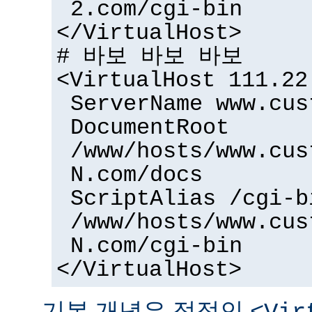
2.com/cgi-bin
</VirtualHost>
# 바보 바보 바보
<VirtualHost 111.22
ServerName www.cus
DocumentRoot
/www/hosts/www.cus
N.com/docs
ScriptAlias /cgi-b
/www/hosts/www.cus
N.com/cgi-bin
</VirtualHost>
기본 개념은 정적인