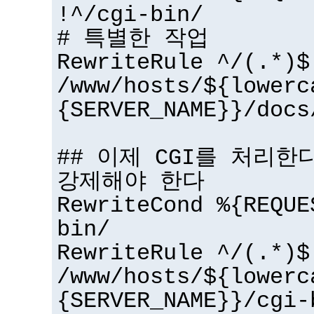
!^/cgi-bin/
# 특별한 작업
RewriteRule ^/(.*)$
/www/hosts/${lowerc
{SERVER_NAME}}/docs
## 이제 CGI를 처리한다 
강제해야 한다
RewriteCond %{REQUE
bin/
RewriteRule ^/(.*)$
/www/hosts/${lowerc
{SERVER_NAME}}/cgi-